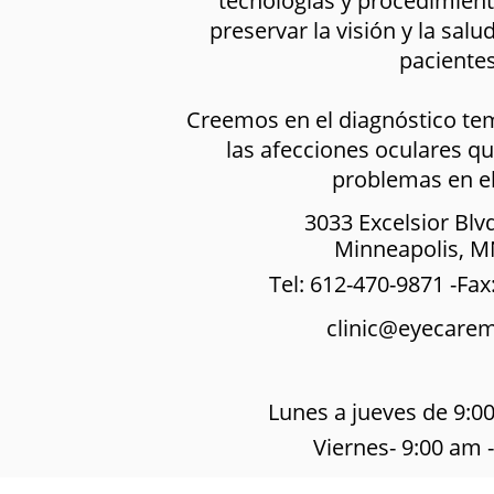
tecnologías y procedimien
preservar la visión y la sal
pacientes
Creemos en el diagnóstico te
las afecciones oculares q
problemas en el
3033 Excelsior Blvd
Minneapolis, M
Tel:
612-470-9871
-Fax
clinic@eyecare
Lunes a jueves de 9:0
Viernes- 9:00 am 