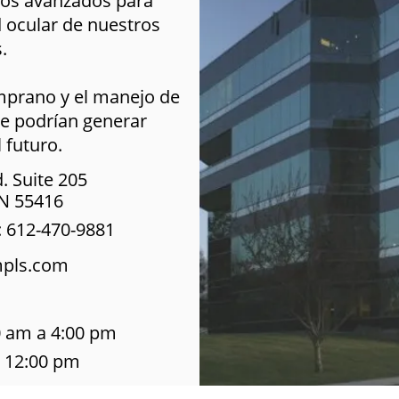
tos avanzados para
ud ocular de nuestros
.
mprano y el manejo de
ue podrían generar
 futuro.
. Suite 205
N 55416
: 612-470-9881
mpls.com
0 am a 4:00 pm
- 12:00 pm