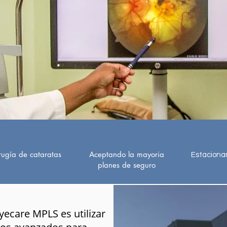
rugía de cataratas
Aceptando la mayoria
Estacionam
planes de seguro
yecare MPLS es utilizar