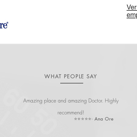
Ver
em
WHAT PEOPLE SAY
Amazing place and amazing Doctor. Highly
recommend!
⭐️⭐️⭐️⭐️⭐️-
Ana Ore