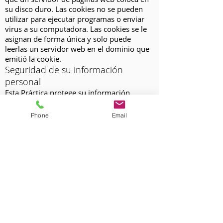
su disco duro. Las cookies no se pueden
utilizar para ejecutar programas o enviar
virus a su computadora. Las cookies se le
asignan de forma única y solo puede
leerlas un servidor web en el dominio que
emitió la cookie.
Seguridad de su información
personal
Esta Práctica protege su información
personal del acceso, uso o divulgación no
autorizados. Esta Práctica asegura la
Phone
Email
información de identificación personal que
usted proporciona en servidores
informáticos en un entorno controlado y
seguro, protegido del acceso, uso o
divulgación no autorizados. Cuando la
información personal (como un número de
tarjeta de crédito) se transmite a otros
sitios web, está protegida mediante el uso
de cifrado, como el protocolo Secure
Socket Layer (SSL).